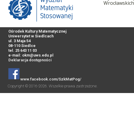
Wrocławskich
Ośrodek Kultury Matematycznej
Uniwersytet w Siedlcach
ul. 3 Maja 54
08-110 Siedlce
tel. 25 643 11 03
e-mail:
okm@uws.edu.pl
Deklaracja dostępności
www.facebook.com/SzkMatPog/
Copyright © 2016-2026. Wszelkie prawa zastrzeżone.