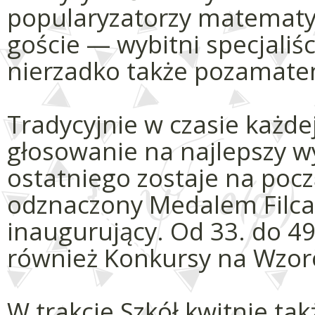
popularyzatorzy matematyk
goście — wybitni specjaliśc
nierzadko także pozamate
Tradycyjnie w czasie każde
głosowanie na najlepszy w
ostatniego zostaje na pocz
odznaczony Medalem Filca
inaugurujący. Od 33. do 49.
również Konkursy na Wzo
W trakcie Szkół kwitnie tak