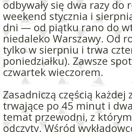
odbywały się dwa razy do r
weekend stycznia i sierpn
dni — od piątku rano do w
niedaleko Warszawy. Od ro
tylko w sierpniu i trwa czte
poniedziałku). Zawsze spo
czwartek wieczorem.
Zasadniczą częścią każdej 
trwające po 45 minut i dw
temat przewodni, z którym
odczyty. Wśród wykładowcó