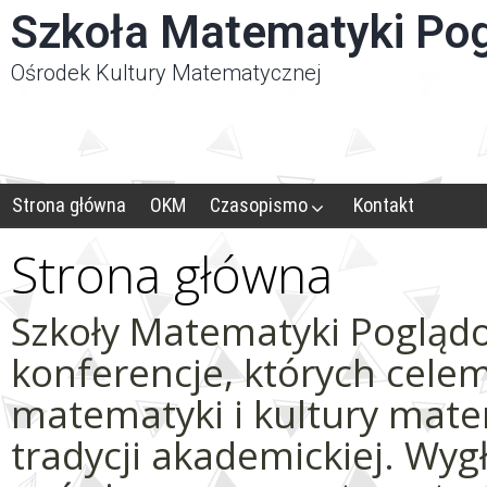
Panel zarządzania plikami cookies
Szkoła Matematyki Po
Ośrodek Kultury Matematycznej
Strona główna
OKM
Czasopismo
Kontakt
Strona główna
Szkoły Matematyki Poglądo
konferencje, których cele
matematyki i kultury mat
tradycji akademickiej. Wyg