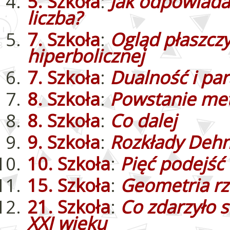
5. Szkoła
:
Jak odpowiadan
liczba?
7. Szkoła
:
Ogląd płaszczy
hiperbolicznej
7. Szkoła
:
Dualność i par
8. Szkoła
:
Powstanie met
8. Szkoła
:
Co dalej
9. Szkoła
:
Rozkłady Deh
10. Szkoła
:
Pięć podejść 
15. Szkoła
:
Geometria rz
21. Szkoła
:
Co zdarzyło s
XXI wieku