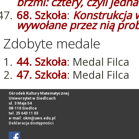
brzmi: cztery, czyli jedna
68. Szkoła
:
Konstrukcja 
wywołane przez nią pro
Zdobyte medale
44. Szkoła
: Medal Filca
47. Szkoła
: Medal Filca
Ośrodek Kultury Matematycznej
Uniwersytet w Siedlcach
ul. 3 Maja 54
08-110 Siedlce
tel. 25 643 11 03
e-mail:
okm@uws.edu.pl
Deklaracja dostępności