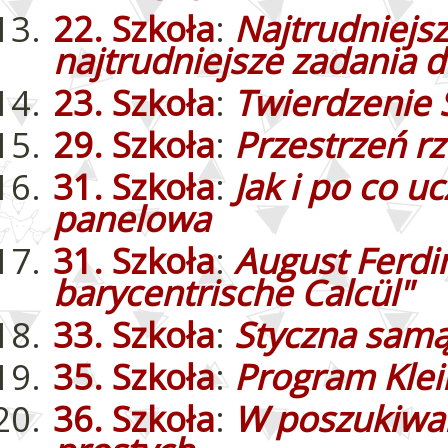
22. Szkoła
:
Najtrudniejsz
najtrudniejsze zadania d
23. Szkoła
:
Twierdzenie 
29. Szkoła
:
Przestrzeń r
31. Szkoła
:
Jak i po co u
panelowa
31. Szkoła
:
August Ferdi
barycentrische Calcül"
33. Szkoła
:
Styczna samą 
35. Szkoła
:
Program Klei
36. Szkoła
:
W poszukiwan