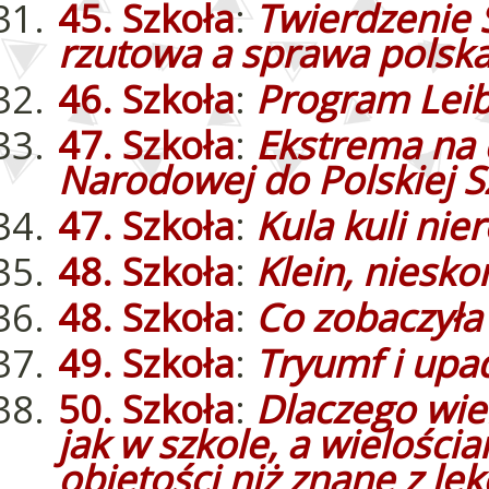
45. Szkoła
:
Twierdzenie S
rzutowa a sprawa polsk
46. Szkoła
:
Program Leib
47. Szkoła
:
Ekstrema na 
Narodowej do Polskiej 
47. Szkoła
:
Kula kuli ni
48. Szkoła
:
Klein, niesko
48. Szkoła
:
Co zobaczyła 
49. Szkoła
:
Tryumf i upad
50. Szkoła
:
Dlaczego wie
jak w szkole, a wielości
objętości niż znane z lekc