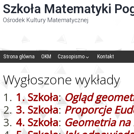
Panel zarządzania plikami cookies
Szkoła Matematyki Po
Ośrodek Kultury Matematycznej
Strona główna
OKM
Czasopismo
Kontakt
Wygłoszone wykłady
1. Szkoła
:
Ogląd geometr
3. Szkoła
:
Proporcje Eud
4. Szkoła
:
Geometria na 