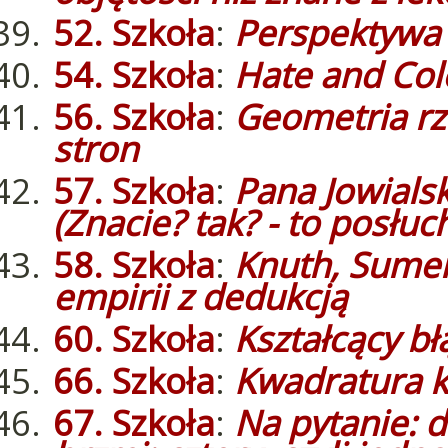
52. Szkoła
:
Perspektywa 
54. Szkoła
:
Hate and Col
56. Szkoła
:
Geometria rz
stron
57. Szkoła
:
Pana Jowialsk
(Znacie? tak? - to posłuch
58. Szkoła
:
Knuth, Sumero
empirii z dedukcją
60. Szkoła
:
Kształcący bł
66. Szkoła
:
Kwadratura k
67. Szkoła
:
Na pytanie: 