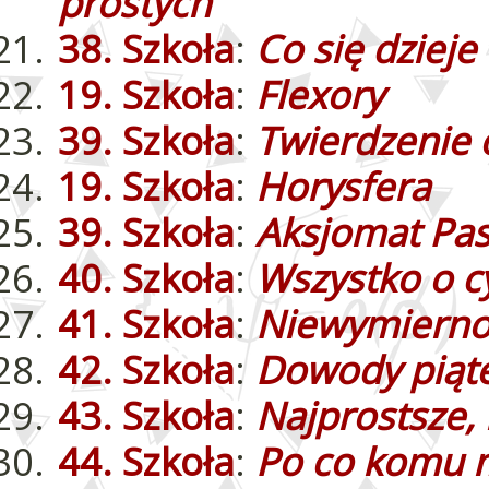
prostych
38. Szkoła
:
Co się dziej
19. Szkoła
:
Flexory
39. Szkoła
:
Twierdzenie 
19. Szkoła
:
Horysfera
39. Szkoła
:
Aksjomat Pa
40. Szkoła
:
Wszystko o c
41. Szkoła
:
Niewymiernoś
42. Szkoła
:
Dowody piąte
43. Szkoła
:
Najprostsze, 
44. Szkoła
:
Po co komu m