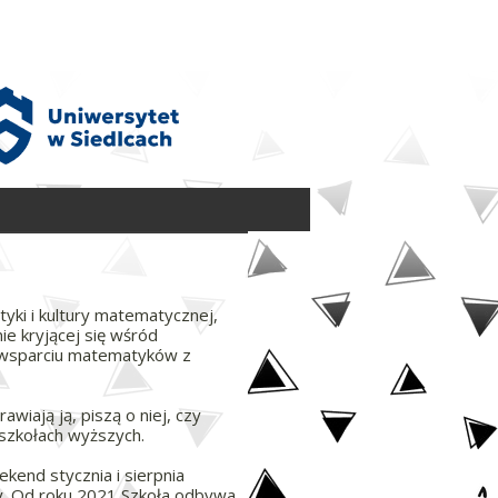
yki i kultury matematycznej,
e kryjącej się wśród
wsparciu matematyków z
wiają ją, piszą o niej, czy
 szkołach wyższych.
end stycznia i sierpnia
y. Od roku 2021 Szkoła odbywa