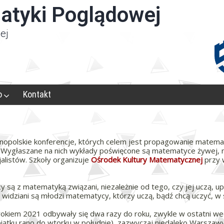
atyki Poglądowej
ej
o
Kontakt
opolskie konferencje, których celem jest propagowanie matemat
. Wygłaszane na nich wykłady poświęcone są matematyce żywej, ni
alistów. Szkoły organizuje
Ośrodek Kultury Matematycznej
przy 
y są z matematyką związani, niezależnie od tego, czy jej uczą, upra
le widziani są młodzi matematycy, którzy uczą, bądź chcą uczyć, w
kiem 2021 odbywały się dwa razy do roku, zwykle w ostatni week
iątku rano do wtorku w południe), zazwyczaj niedaleko Warszaw