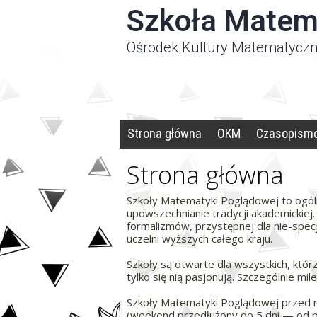
Panel zarządzania plikami cookies
Szkoła Matem
Ośrodek Kultury Matematyczn
Strona główna
OKM
Czasopism
Strona główna
Szkoły Matematyki Poglądowej to ogóln
upowszechnianie tradycji akademickiej
formalizmów, przystępnej dla nie-specj
uczelni wyższych całego kraju.
Szkoły są otwarte dla wszystkich, którz
tylko się nią pasjonują. Szczególnie mi
Szkoły Matematyki Poglądowej przed ro
(weekend przedłużony do 5 dni — od p