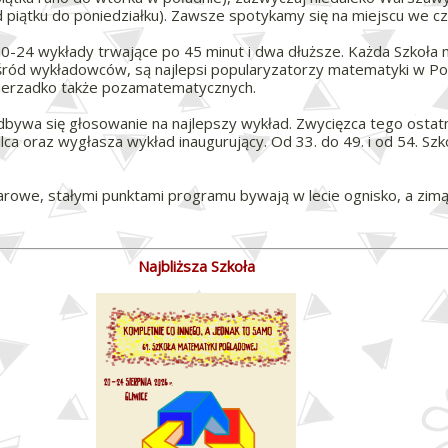
 (od piątku do poniedziałku). Zawsze spotykamy się na miejscu we
 20-24 wykłady trwające po 45 minut i dwa dłuższe. Każda Szkoła
ród wykładowców, są najlepsi popularyzatorzy matematyki w Po
, nierzadko także pozamatematycznych.
odbywa się głosowanie na najlepszy wykład. Zwycięzca tego ostat
ca oraz wygłasza wykład inaugurujący. Od 33. do 49. i od 54. Szk
luarowe, stałymi punktami programu bywają w lecie ognisko, a zimą
Najbliższa Szkoła