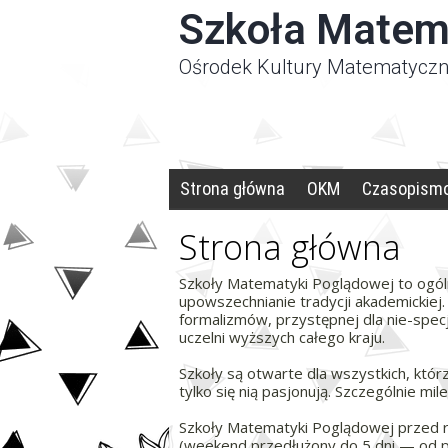
Panel zarządzania plikami cookies
Szkoła Matem
Ośrodek Kultury Matematyczn
Strona główna
OKM
Czasopism
Strona główna
Szkoły Matematyki Poglądowej to ogóln
upowszechnianie tradycji akademickiej
formalizmów, przystępnej dla nie-specj
uczelni wyższych całego kraju.
Szkoły są otwarte dla wszystkich, którz
tylko się nią pasjonują. Szczególnie mi
Szkoły Matematyki Poglądowej przed ro
(weekend przedłużony do 5 dni — od p