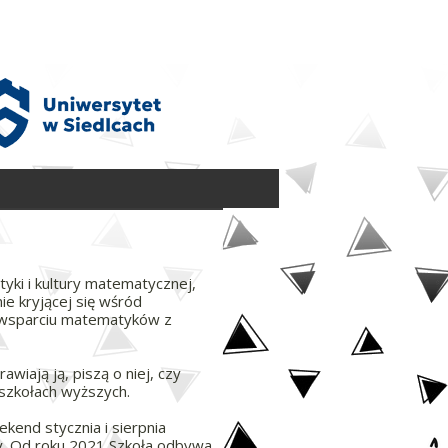
yki i kultury matematycznej,
e kryjącej się wśród
wsparciu matematyków z
wiają ją, piszą o niej, czy
 szkołach wyższych.
end stycznia i sierpnia
y. Od roku 2021 Szkoła odbywa