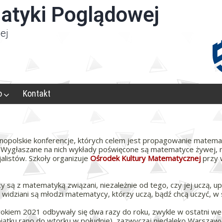
atyki Poglądowej
ej
o
Kontakt
opolskie konferencje, których celem jest propagowanie matemat
. Wygłaszane na nich wykłady poświęcone są matematyce żywej, ni
alistów. Szkoły organizuje
Ośrodek Kultury Matematycznej
przy 
y są z matematyką związani, niezależnie od tego, czy jej uczą, upra
le widziani są młodzi matematycy, którzy uczą, bądź chcą uczyć, w
kiem 2021 odbywały się dwa razy do roku, zwykle w ostatni week
iątku rano do wtorku w południe), zazwyczaj niedaleko Warszaw