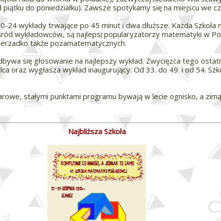
 (od piątku do poniedziałku). Zawsze spotykamy się na miejscu we
 20-24 wykłady trwające po 45 minut i dwa dłuższe. Każda Szkoła
ród wykładowców, są najlepsi popularyzatorzy matematyki w Po
, nierzadko także pozamatematycznych.
odbywa się głosowanie na najlepszy wykład. Zwycięzca tego ostat
ca oraz wygłasza wykład inaugurujący. Od 33. do 49. i od 54. Szk
luarowe, stałymi punktami programu bywają w lecie ognisko, a zimą
Najbliższa Szkoła