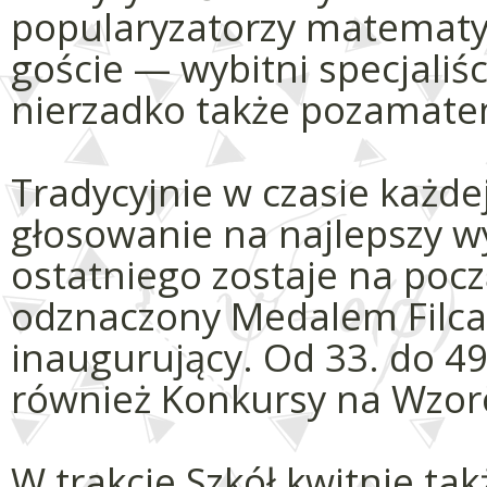
popularyzatorzy matematyk
goście — wybitni specjaliśc
nierzadko także pozamate
Tradycyjnie w czasie każde
głosowanie na najlepszy w
ostatniego zostaje na pocz
odznaczony Medalem Filca
inaugurujący. Od 33. do 49.
również Konkursy na Wzo
W trakcie Szkół kwitnie tak