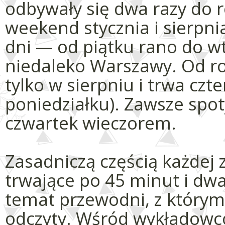
odbywały się dwa razy do r
weekend stycznia i sierpn
dni — od piątku rano do w
niedaleko Warszawy. Od ro
tylko w sierpniu i trwa czte
poniedziałku). Zawsze spo
czwartek wieczorem.
Zasadniczą częścią każdej 
trwające po 45 minut i dw
temat przewodni, z którym
odczyty. Wśród wykładowcó