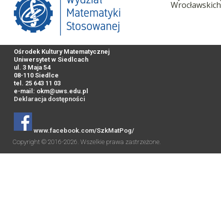
Wrocławskich
Ośrodek Kultury Matematycznej
Uniwersytet w Siedlcach
ul. 3 Maja 54
08-110 Siedlce
tel. 25 643 11 03
e-mail:
okm@uws.edu.pl
Deklaracja dostępności
www.facebook.com/SzkMatPog/
Copyright © 2016-2026. Wszelkie prawa zastrzeżone.