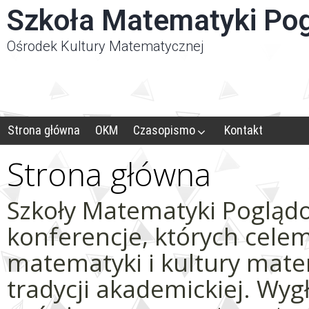
Panel zarządzania plikami cookies
Szkoła Matematyki Po
Ośrodek Kultury Matematycznej
Strona główna
OKM
Czasopismo
Kontakt
Strona główna
Szkoły Matematyki Poglądo
konferencje, których cele
matematyki i kultury mat
tradycji akademickiej. Wyg