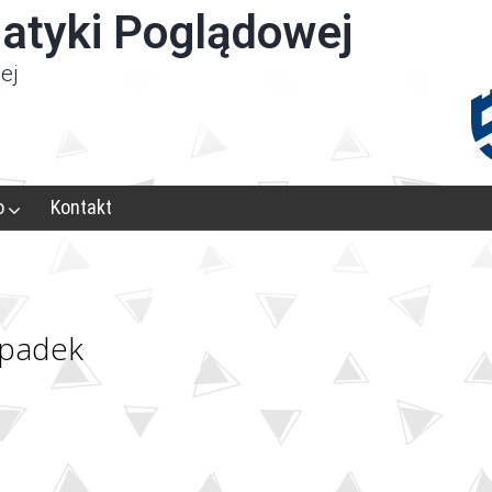
atyki Poglądowej
ej
o
Kontakt
ypadek